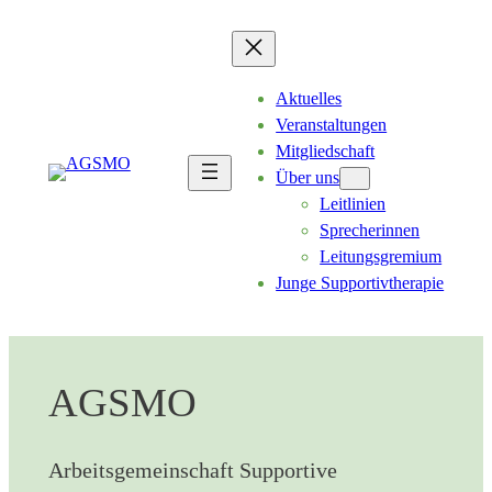
Zum
Inhalt
springen
Aktuelles
Veranstaltungen
Mitgliedschaft
Über uns
Leitlinien
Sprecherinnen
Leitungsgremium
Junge Supportivtherapie
AGSMO
Arbeitsgemeinschaft Supportive