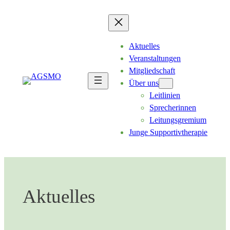
Zum
Inhalt
springen
Aktuelles
Veranstaltungen
Mitgliedschaft
Über uns
Leitlinien
Sprecherinnen
Leitungsgremium
Junge Supportivtherapie
Aktuelles